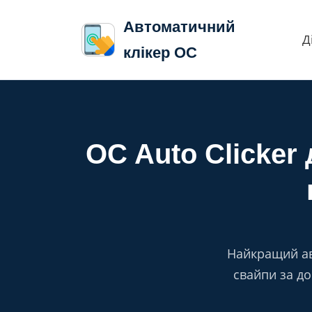
Автоматичний
Д
клікер OC
OC Auto Clicker
Найкращий ав
свайпи за до