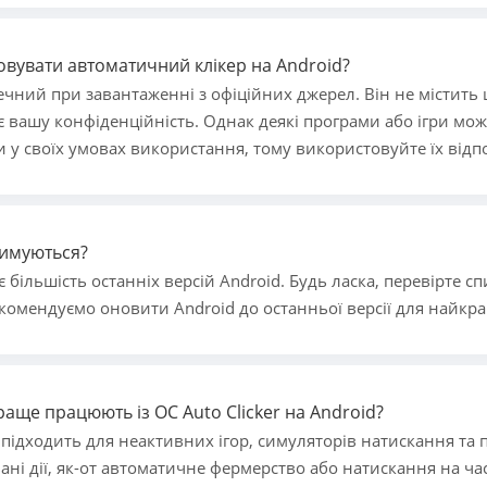
вувати автоматичний клікер на Android?
зпечний при завантаженні з офіційних джерел. Він не містит
є вашу конфіденційність. Однак деякі програми або ігри мо
 у своїх умовах використання, тому використовуйте їх відп
тримуються?
є більшість останніх версій Android. Будь ласка, перевірте с
екомендуємо оновити Android до останньої версії для найкр
аще працюють із OC Auto Clicker на Android?
о підходить для неактивних ігор, симуляторів натискання та п
ні дії, як-от автоматичне фермерство або натискання на ча