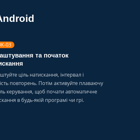
Android
К-03
аштування та початок
искання
штуйте ціль натискання, інтервал і
кість повторень. Потім активуйте плаваючу
ль керування, щоб почати автоматичне
скання в будь-якій програмі чи грі.