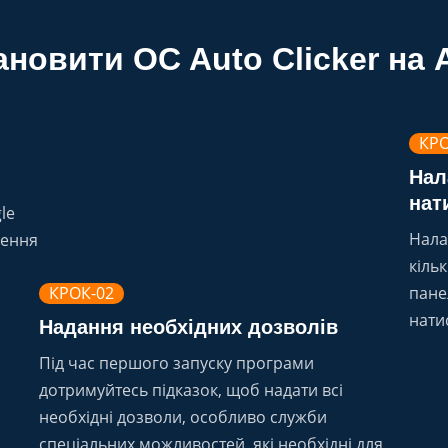
ановити OC Auto Clicker на 
КРО
Нал
нат
le
Нала
ження
кіль
КРОК-02
пане
нати
Надання необхідних дозволів
Під час першого запуску програми
дотримуйтесь підказок, щоб надати всі
необхідні дозволи, особливо служби
спеціальних можливостей, які необхідні для