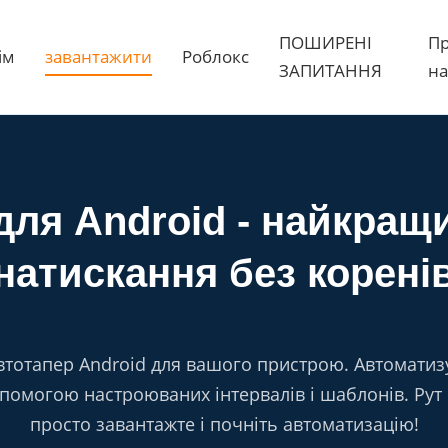
ПОШИРЕНІ
П
ім
завантажити
Роблокс
ЗАПИТАННЯ
на
 для Android - найкра
натискання без корені
тотапер Android для вашого пристрою. Автоматизу
помогою настроюваних інтервалів і шаблонів. Рут 
просто завантажте і почніть автоматизацію!