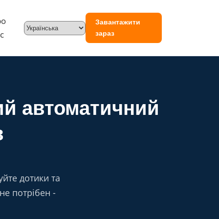
ро
Завантажити
с
зараз
щий автоматичний
в
йте дотики та
не потрібен -