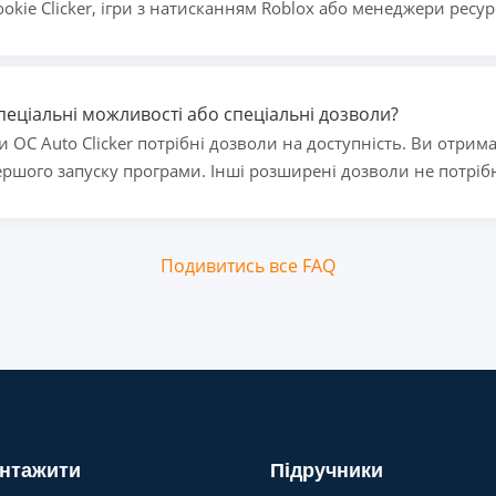
ookie Clicker, ігри з натисканням Roblox або менеджери ресур
пеціальні можливості або спеціальні дозволи?
и OC Auto Clicker потрібні дозволи на доступність. Ви отрим
ршого запуску програми. Інші розширені дозволи не потрібн
Подивитись все FAQ
нтажити
Підручники