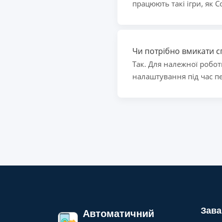
працюють такі ігри, як C
Чи потрібно вмикати с
Так. Для належної робот
налаштування під час пе
Зава
Автоматичний