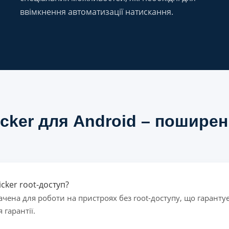
ввімкнення автоматизації натискання.
icker для Android – поширен
icker root-доступ?
начена для роботи на пристроях без root-доступу, що гаранту
гарантії.