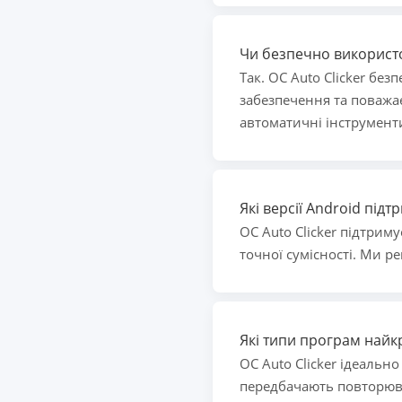
Чи безпечно використо
Так. OC Auto Clicker бе
забезпечення та поважа
автоматичні інструменти
Які версії Android під
OC Auto Clicker підтриму
точної сумісності. Ми р
Які типи програм найкр
OC Auto Clicker ідеальн
передбачають повторюва