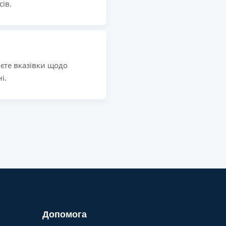
сів.
аєте вказівки щодо
і.
Допомога