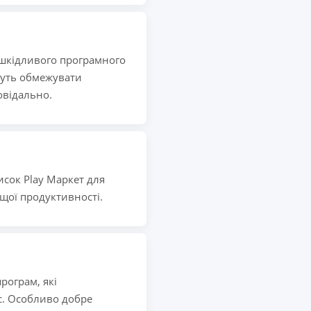
ь шкідливого програмного
жуть обмежувати
овідально.
писок Play Маркет для
ащої продуктивності.
рограм, які
с. Особливо добре