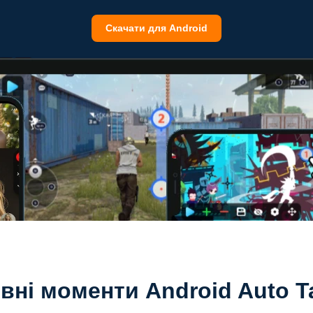
Скачати для Android
вні моменти Android Auto T