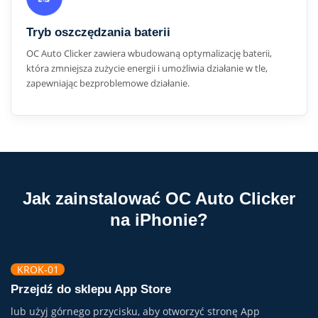
Tryb oszczędzania baterii
OC Auto Clicker zawiera wbudowaną optymalizację baterii,
która zmniejsza zużycie energii i umożliwia działanie w tle,
zapewniając bezproblemowe działanie.
Jak zainstalować OC Auto Clicker
na iPhonie?
KROK-01
Przejdź do sklepu App Store
lub użyj górnego przycisku, aby otworzyć stronę App