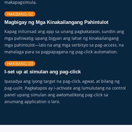
makapagsimula.
HAKBANG-02
Magbigay ng Mga Kinakailangang Pahintulot
Kapag inilunsad ang app sa unang pagkakataon, sundin ang
mga pahiwatig upang bigyan ang lahat ng kinakailangang
mga pahintulot—lalo na ang mga serbisyo sa pag-access, na
mahalaga para sa pagpapagana ng pag-click automation.
HAKBANG-03
I-set up at simulan ang pag-click
Ipasadya ang iyong target na pag-click, agwat, at bilang ng
pag-uulit. Pagkatapos ay i-activate ang lumulutang na control
panel upang simulan ang awtomatikong pag-click sa
anumang application o laro.