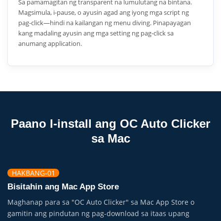
Sa pamamagitan ng transparent na lumulutang na bintana.
Magsimula, i-pause, o ayusin agad ang iyong mga script ng
pag-click—hindi na kailangan ng menu diving. Pinapayagan
kang madaling ayusin ang mga setting ng pag-click sa
anumang application.
Paano I-install ang OC Auto Clicker
sa Mac
HAKBANG-01
Bisitahin ang Mac App Store
Maghanap para sa "OC Auto Clicker" sa Mac App Store o
gamitin ang pindutan ng pag-download sa itaas upang