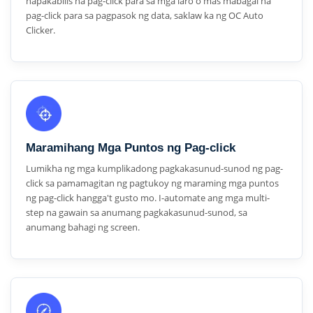
napakabilis na pag-click para sa mga laro o mas mabagal na
pag-click para sa pagpasok ng data, saklaw ka ng OC Auto
Clicker.
Maramihang Mga Puntos ng Pag-click
Lumikha ng mga kumplikadong pagkakasunud-sunod ng pag-
click sa pamamagitan ng pagtukoy ng maraming mga puntos
ng pag-click hangga't gusto mo. I-automate ang mga multi-
step na gawain sa anumang pagkakasunud-sunod, sa
anumang bahagi ng screen.