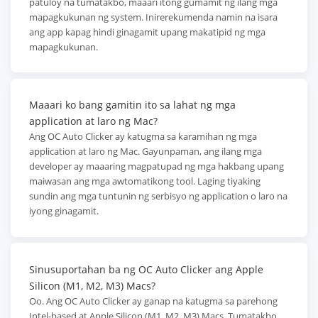
patuloy na tumatakbo, maaari itong gumamit ng ilang mga
mapagkukunan ng system. Inirerekumenda namin na isara
ang app kapag hindi ginagamit upang makatipid ng mga
mapagkukunan.
Maaari ko bang gamitin ito sa lahat ng mga
application at laro ng Mac?
Ang OC Auto Clicker ay katugma sa karamihan ng mga
application at laro ng Mac. Gayunpaman, ang ilang mga
developer ay maaaring magpatupad ng mga hakbang upang
maiwasan ang mga awtomatikong tool. Laging tiyaking
sundin ang mga tuntunin ng serbisyo ng application o laro na
iyong ginagamit.
Sinusuportahan ba ng OC Auto Clicker ang Apple
Silicon (M1, M2, M3) Macs?
Oo. Ang OC Auto Clicker ay ganap na katugma sa parehong
Intel-based at Apple Silicon (M1, M2, M3) Macs. Tumatakbo