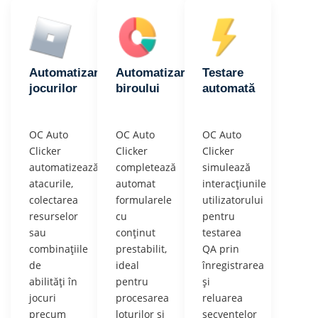
Automatizarea
Automatizarea
Testare
jocurilor
biroului
automată
OC Auto
OC Auto
OC Auto
Clicker
Clicker
Clicker
automatizează
completează
simulează
atacurile,
automat
interacțiunile
colectarea
formularele
utilizatorului
resurselor
cu
pentru
sau
conținut
testarea
combinațiile
prestabilit,
QA prin
de
ideal
înregistrarea
abilități în
pentru
și
jocuri
procesarea
reluarea
precum
loturilor și
secvențelor