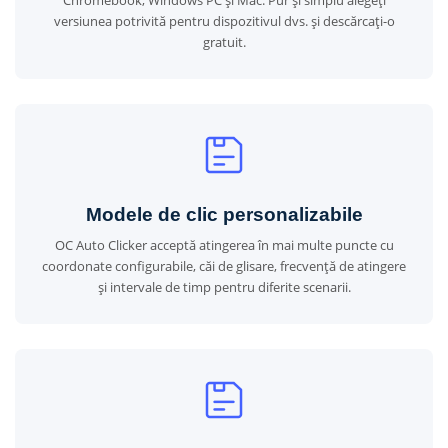
Chromebook, Windows PC și Mac. Pur și simplu alegeți
versiunea potrivită pentru dispozitivul dvs. și descărcați-o
gratuit.
Modele de clic personalizabile
OC Auto Clicker acceptă atingerea în mai multe puncte cu
coordonate configurabile, căi de glisare, frecvență de atingere
și intervale de timp pentru diferite scenarii.