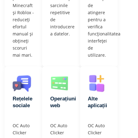
Minecraft
sarcinile
de
și Roblox -
repetitive
atingere
reduceți
de
pentru a
efortul
introducere
verifica
manual și
a datelor.
funcționalitatea
obțineți
interfeței
scoruri
de
mai mari.
utilizare.
Rețelele
Operațiuni
Alte
sociale
web
aplicații
OC Auto
OC Auto
OC Auto
Clicker
Clicker
Clicker