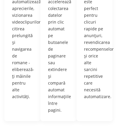
automatizează
accelerează
este
aprecierile,
colectarea
perfect
vizionarea
datelor
pentru
videoclipurilor,
prin clic
clicuri
citirea
automat
rapide pe
prelungită
pe
anunțuri,
și
butoanele
revendicarea
navigarea
de
recompenselor
de
paginare
și orice
romane -
sau
alte
eliberează-
extindere
sarcini
ți mâinile
și
repetitive
pentru
compară
care
alte
automat
necesită
activități.
informațiile
automatizare.
între
pagini.