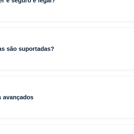
r é seguro e legal?
as são suportadas?
s avançados