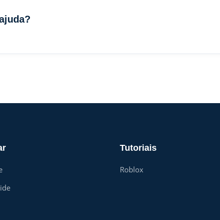
 ajuda?
ar
Tutoriais
e
Roblox
ide