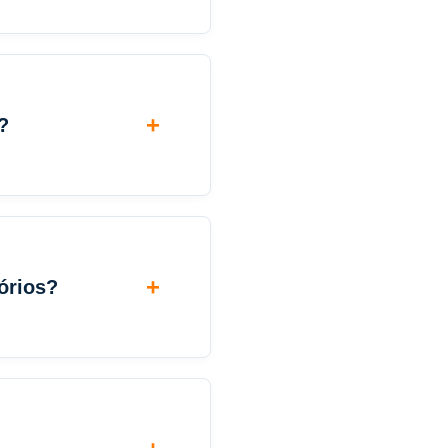
?
tórios?